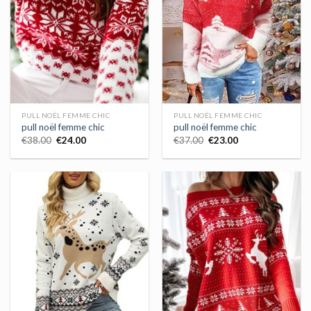
PULL NOËL FEMME CHIC
PULL NOËL FEMME CHIC
pull noël femme chic
pull noël femme chic
€
38.00
€
24.00
€
37.00
€
23.00