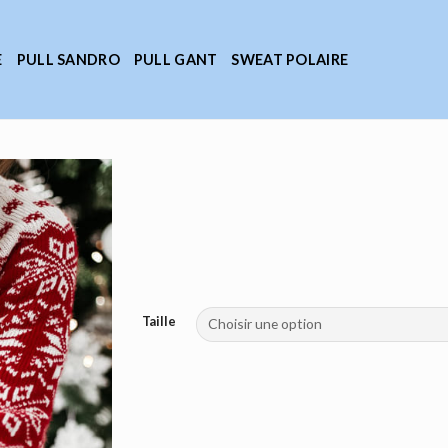
E
PULL SANDRO
PULL GANT
SWEAT POLAIRE
Taille