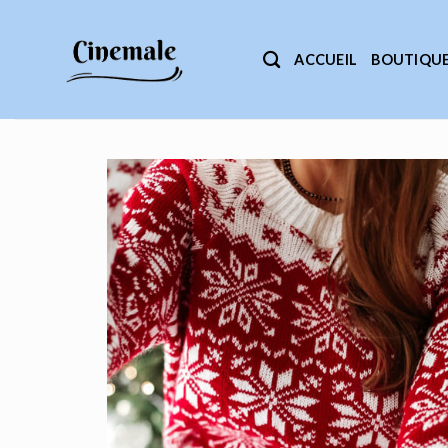
Passer
au
ACCUEIL
BOUTIQU
contenu