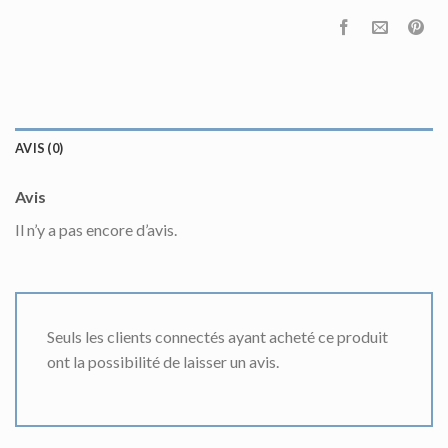
AVIS (0)
Avis
Il n’y a pas encore d’avis.
Seuls les clients connectés ayant acheté ce produit
ont la possibilité de laisser un avis.