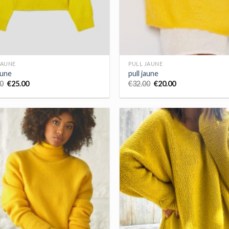
JAUNE
PULL JAUNE
aune
pull jaune
0
€
25.00
€
32.00
€
20.00