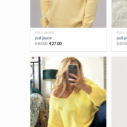
PULL JAUNE
PULL 
pull jaune
pull j
€
43.00
€
27.00
€
37.0