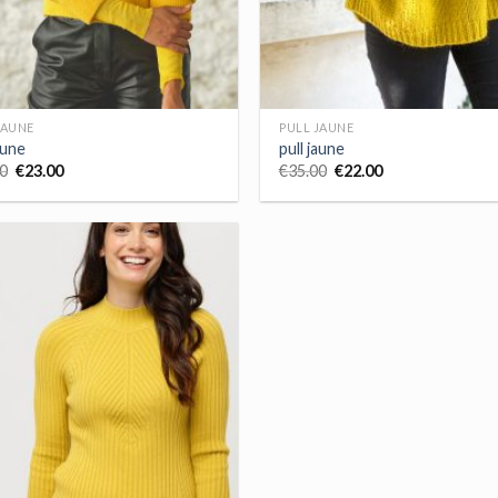
JAUNE
PULL JAUNE
aune
pull jaune
0
€
23.00
€
35.00
€
22.00