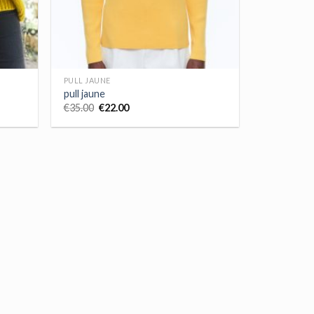
PULL JAUNE
pull jaune
€
35.00
€
22.00