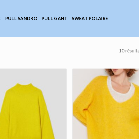
E
PULL SANDRO
PULL GANT
SWEAT POLAIRE
10 résult