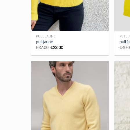
PULL JAUNE
PULL 
pull jaune
pull j
€
37.00
€
23.00
€
40.0