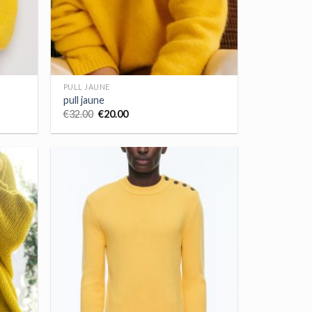
PULL JAUNE
pull jaune
€
32.00
€
20.00