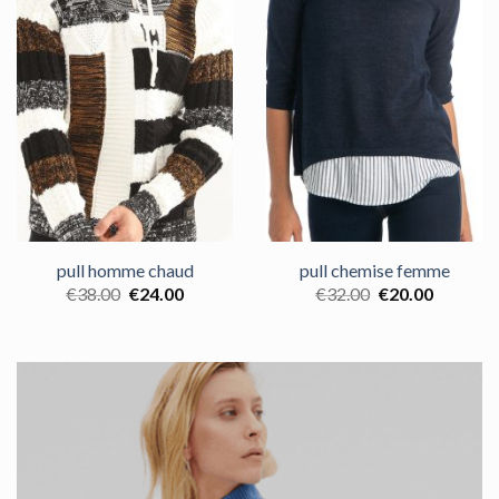
pull homme chaud
pull chemise femme
€
38.00
€
24.00
€
32.00
€
20.00