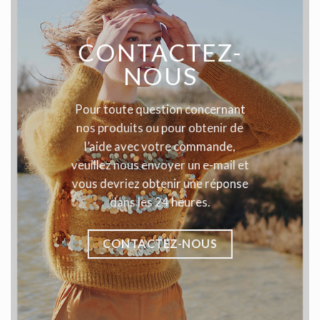
CONTACTEZ-
NOUS
Pour toute question concernant
nos produits ou pour obtenir de
l’aide avec votre commande,
veuillez nous envoyer un e-mail et
vous devriez obtenir une réponse
dans les 24 heures.
CONTACTEZ-NOUS