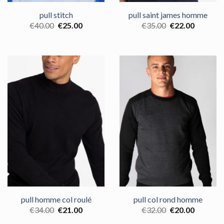
pull stitch
pull saint james homme
€
40.00
€
25.00
€
35.00
€
22.00
pull homme col roulé
pull col rond homme
€
34.00
€
21.00
€
32.00
€
20.00