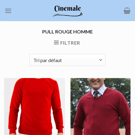
Passer
au
contenu
PULL ROUGE HOMME
FILTRER