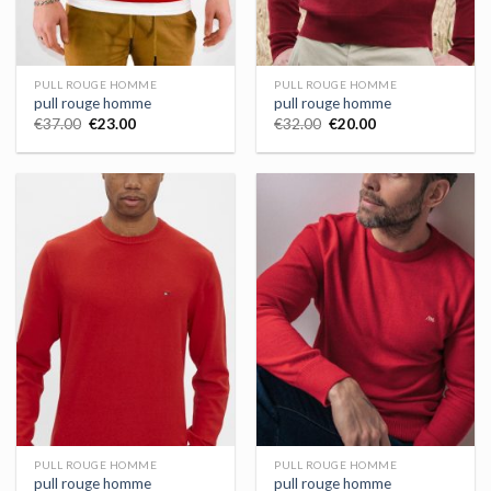
PULL ROUGE HOMME
PULL ROUGE HOMME
pull rouge homme
pull rouge homme
€
37.00
€
23.00
€
32.00
€
20.00
PULL ROUGE HOMME
PULL ROUGE HOMME
pull rouge homme
pull rouge homme