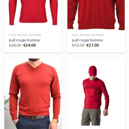
PULL ROUGE HOMME
PULL ROUGE HOMME
pull rouge homme
pull rouge homme
€
38.00
€
24.00
€
43.00
€
27.00