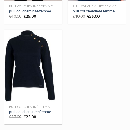
PULL COL CHEMINÉE FEMME
PULL COL CHEMINÉE FEMME
pull col cheminée femme
pull col cheminée femme
€
40.00
€
25.00
€
40.00
€
25.00
PULL COL CHEMINÉE FEMME
pull col cheminée femme
€
37.00
€
23.00