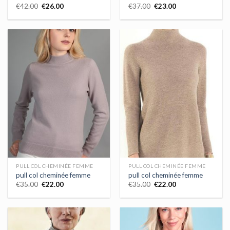
€
42.00
€
26.00
€
37.00
€
23.00
PULL COL CHEMINÉE FEMME
PULL COL CHEMINÉE FEMME
pull col cheminée femme
pull col cheminée femme
€
35.00
€
22.00
€
35.00
€
22.00