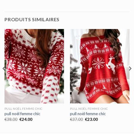
PRODUITS SIMILAIRES
PULL NOËL FEMME CHIC
PULL NOËL FEMME CHIC
pull noël femme chic
pull noël femme chic
€
38.00
€
24.00
€
37.00
€
23.00