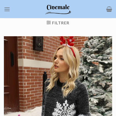
Passer
au
contenu
FILTRER