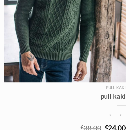
PULL KAKI
pull kaki
38.00
24.00
€
€