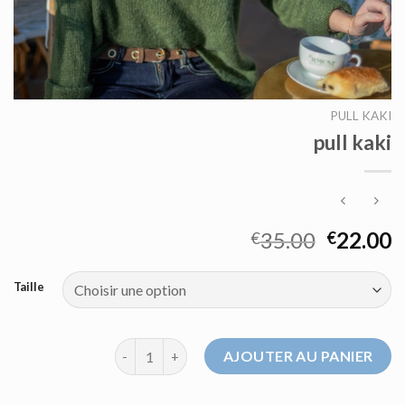
PULL KAKI
pull kaki
35.00
22.00
€
€
Taille
quantité de pull kaki
AJOUTER AU PANIER