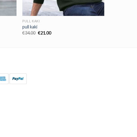
PULL KAKI
pull kaki
€
34.00
€
21.00