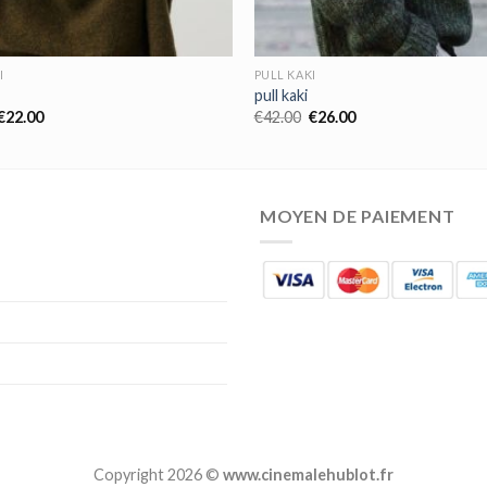
I
PULL KAKI
pull kaki
€
22.00
€
42.00
€
26.00
MOYEN DE PAIEMENT
Copyright 2026 ©
www.cinemalehublot.fr