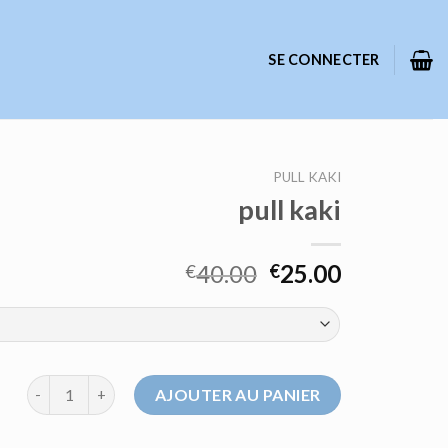
SE CONNECTER
PULL KAKI
pull kaki
40.00
25.00
€
€
quantité de pull kaki
AJOUTER AU PANIER