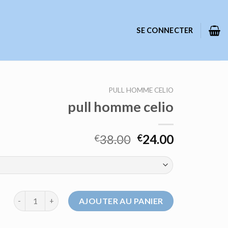
SE CONNECTER
PULL HOMME CELIO
pull homme celio
38.00
24.00
€
€
quantité de pull homme celio
AJOUTER AU PANIER