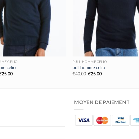
MME CELIO
PULL HOMME CELIO
me celio
pull homme celio
€
25.00
€
40.00
€
25.00
MOYEN DE PAIEMENT