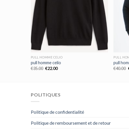
PULL HOMME CELIO
PULL HO
pull homme celio
pull hom
€
35.00
€
22.00
€
40.00
POLITIQUES
Politique de confidentialité
Politique de remboursement et de retour