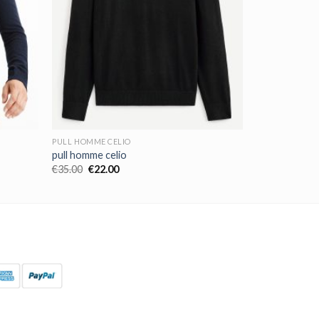
PULL HOMME CELIO
pull homme celio
€
35.00
€
22.00