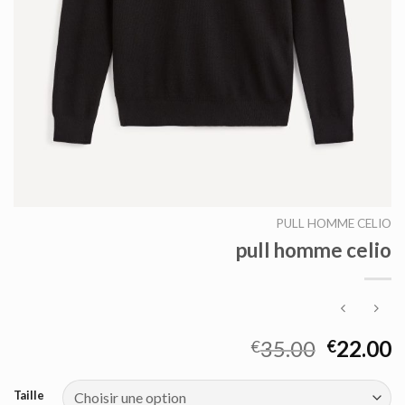
PULL HOMME CELIO
pull homme celio
35.00
22.00
€
€
Taille