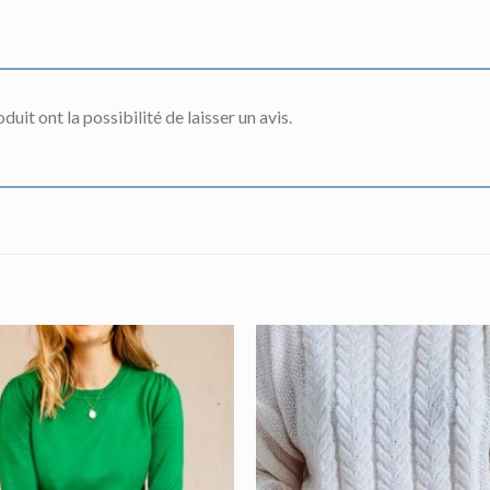
uit ont la possibilité de laisser un avis.