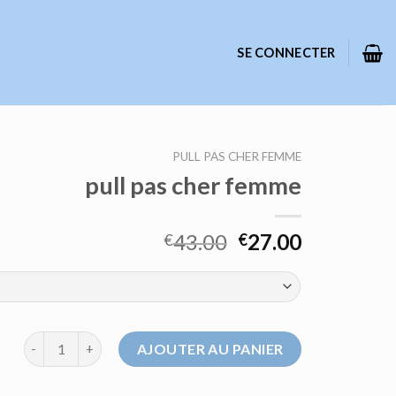
SE CONNECTER
PULL PAS CHER FEMME
pull pas cher femme
43.00
27.00
€
€
quantité de pull pas cher femme
AJOUTER AU PANIER