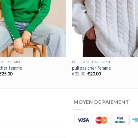
 CHER FEMME
PULL PAS CHER FEMME
 cher femme
pull pas cher femme
€
25.00
€
32.00
€
20.00
MOYEN DE PAIEMENT