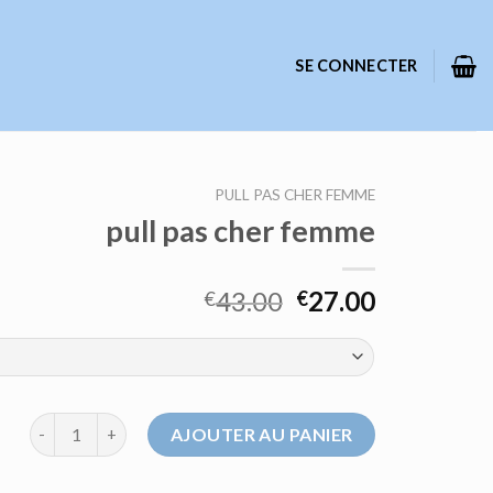
SE CONNECTER
PULL PAS CHER FEMME
pull pas cher femme
43.00
27.00
€
€
quantité de pull pas cher femme
AJOUTER AU PANIER