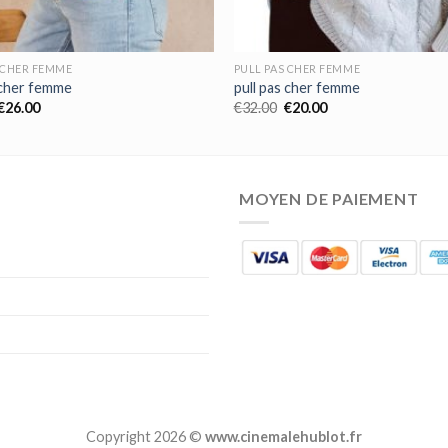
 CHER FEMME
PULL PAS CHER FEMME
 cher femme
pull pas cher femme
€
26.00
€
32.00
€
20.00
MOYEN DE PAIEMENT
Copyright 2026 ©
www.cinemalehublot.fr