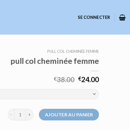
SE CONNECTER
PULL COL CHEMINÉE FEMME
pull col cheminée femme
38.00
24.00
€
€
quantité de pull col cheminée femme
AJOUTER AU PANIER