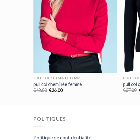
PULL COL CHEMINÉE FEMME
PULL CO
pull col cheminée femme
pull co
€
42.00
€
26.00
€
37.00
POLITIQUES
Politique de confidentialité