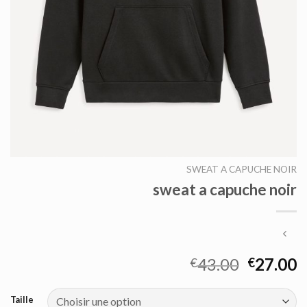
SWEAT A CAPUCHE NOIR
sweat a capuche noir
43.00
27.00
€
€
Taille