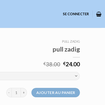
SE CONNECTER
PULL ZADIG
pull zadig
38.00
24.00
€
€
quantité de pull zadig
AJOUTER AU PANIER