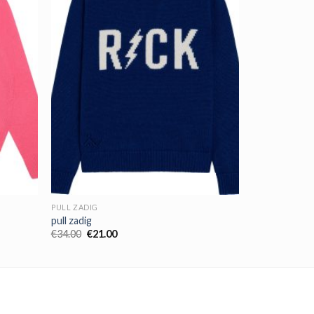
PULL ZADIG
pull zadig
€
34.00
€
21.00