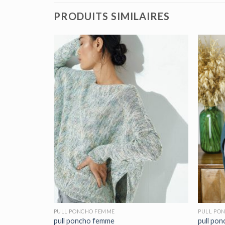
PRODUITS SIMILAIRES
PULL PONCHO FEMME
PULL PO
pull poncho femme
pull po