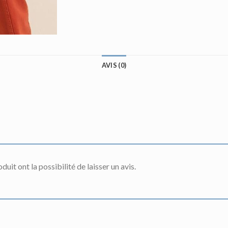
AVIS (0)
uit ont la possibilité de laisser un avis.