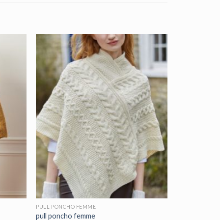
PULL PONCHO FEMME
pull poncho femme