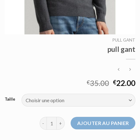
PULL GANT
pull gant
35.00
22.00
€
€
Taille
quantité de pull gant
AJOUTER AU PANIER