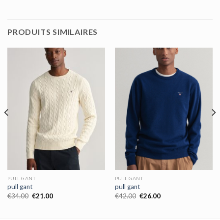
PRODUITS SIMILAIRES
PULL GANT
PULL GANT
pull gant
pull gant
€
34.00
€
21.00
€
42.00
€
26.00