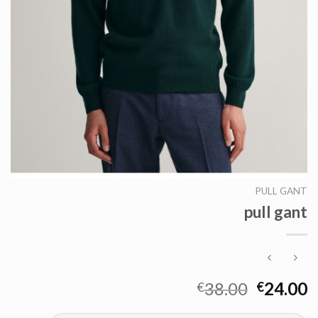
PULL GANT
pull gant
38.00
24.00
€
€