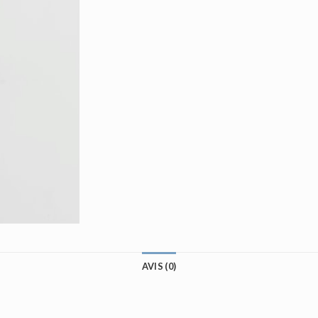
AVIS (0)