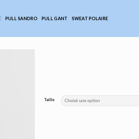
E
PULL SANDRO
PULL GANT
SWEAT POLAIRE
Taille