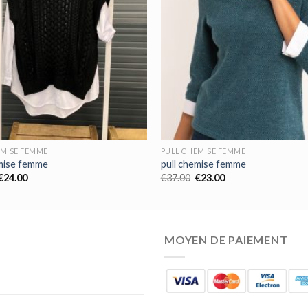
EMISE FEMME
PULL CHEMISE FEMME
emise femme
pull chemise femme
€
24.00
€
37.00
€
23.00
MOYEN DE PAIEMENT