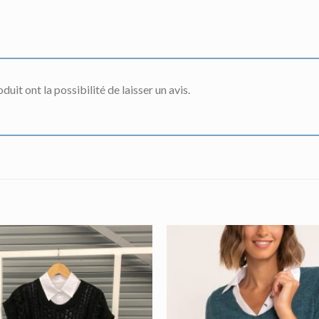
uit ont la possibilité de laisser un avis.