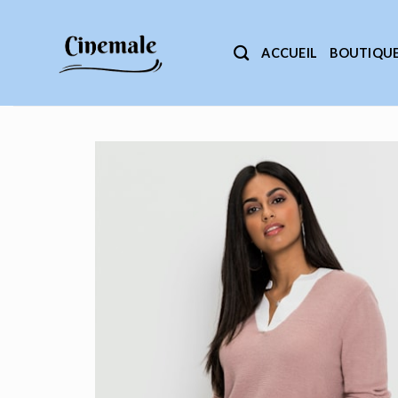
Passer
au
ACCUEIL
BOUTIQU
contenu