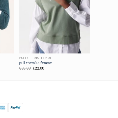
PULL CHEMISE FEMME
pull chemise femme
€
35.00
€
22.00