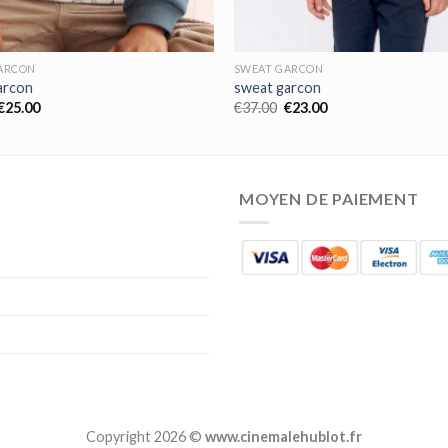
ARCON
SWEAT GARCON
arcon
sweat garcon
€
25.00
€
37.00
€
23.00
MOYEN DE PAIEMENT
Copyright 2026 ©
www.cinemalehublot.fr