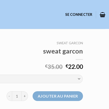
SE CONNECTER
SWEAT GARCON
sweat garcon
35.00
22.00
€
€
quantité de sweat garcon
AJOUTER AU PANIER