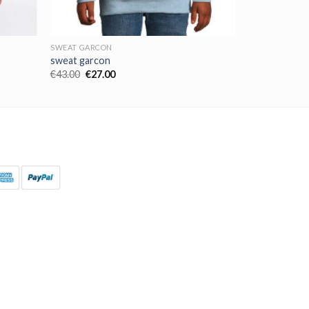
SWEAT GARCON
sweat garcon
€
43.00
€
27.00