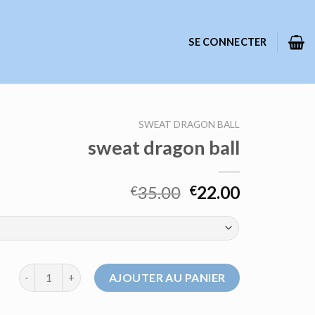
SE CONNECTER
SWEAT DRAGON BALL
sweat dragon ball
35.00
22.00
€
€
quantité de sweat dragon ball
AJOUTER AU PANIER