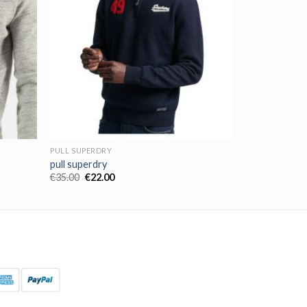
PULL SUPERDRY
pull superdry
€
35.00
€
22.00