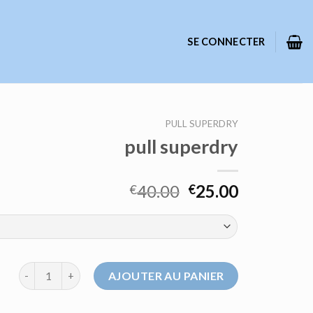
SE CONNECTER
PULL SUPERDRY
pull superdry
40.00
25.00
€
€
quantité de pull superdry
AJOUTER AU PANIER