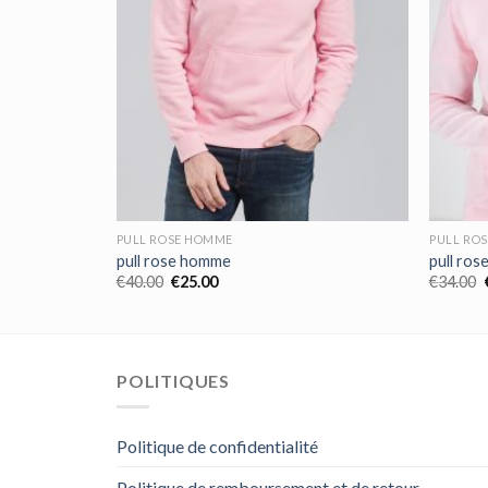
PULL ROSE HOMME
PULL RO
pull rose homme
pull ro
€
40.00
€
25.00
€
34.00
POLITIQUES
Politique de confidentialité
Politique de remboursement et de retour