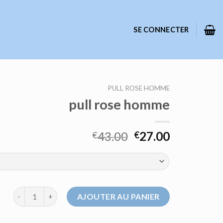
SE CONNECTER
PULL ROSE HOMME
pull rose homme
43.00
27.00
€
€
quantité de pull rose homme
AJOUTER AU PANIER