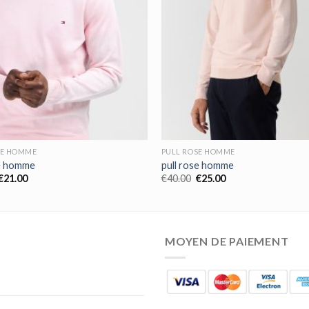
SE HOMME
PULL ROSE HOMME
se homme
pull rose homme
€
21.00
€
40.00
€
25.00
MOYEN DE PAIEMENT