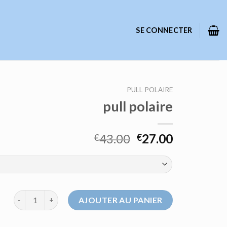
SE CONNECTER
PULL POLAIRE
pull polaire
43.00
27.00
€
€
quantité de pull polaire
AJOUTER AU PANIER