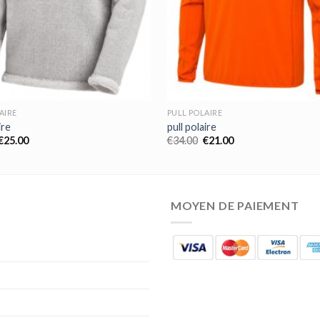
AIRE
PULL POLAIRE
ire
pull polaire
€
25.00
€
34.00
€
21.00
MOYEN DE PAIEMENT