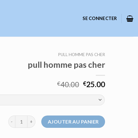
SE CONNECTER
PULL HOMME PAS CHER
pull homme pas cher
40.00
25.00
€
€
quantité de pull homme pas cher
AJOUTER AU PANIER