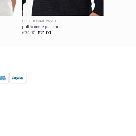
PULL HOMME PAS CHER
pull homme pas cher
€
34.00
€
21.00