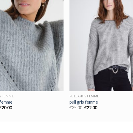
S FEMME
PULL GRIS FEMME
s femme
pull gris femme
€
20.00
€
35.00
€
22.00