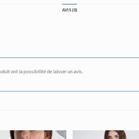
AVIS (0)
uit ont la possibilité de laisser un avis.