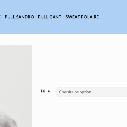
E
PULL SANDRO
PULL GANT
SWEAT POLAIRE
Taille