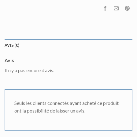
AVIS (0)
Avis
Il n’y a pas encore d’avis.
Seuls les clients connectés ayant acheté ce produit
ont la possibilité de laisser un avis.