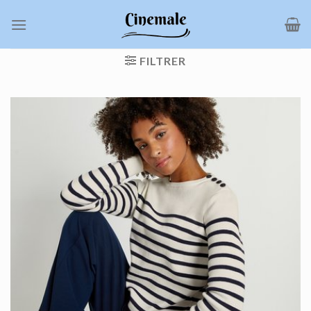
Passer
au
contenu
FILTRER