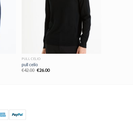
PULL CELIO
pull celio
€
42.00
€
26.00