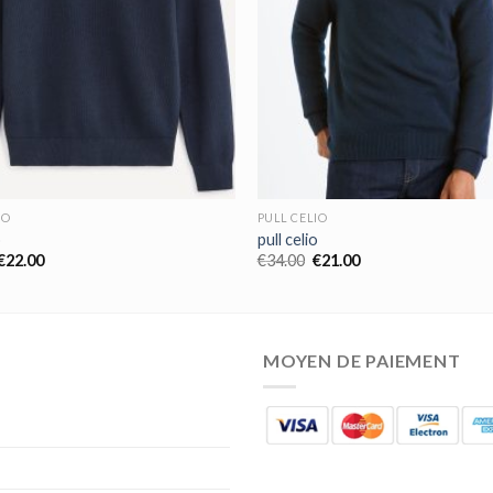
IO
PULL CELIO
o
pull celio
€
22.00
€
34.00
€
21.00
MOYEN DE PAIEMENT