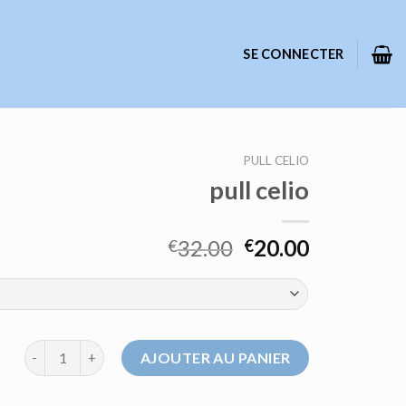
SE CONNECTER
PULL CELIO
pull celio
32.00
20.00
€
€
quantité de pull celio
AJOUTER AU PANIER