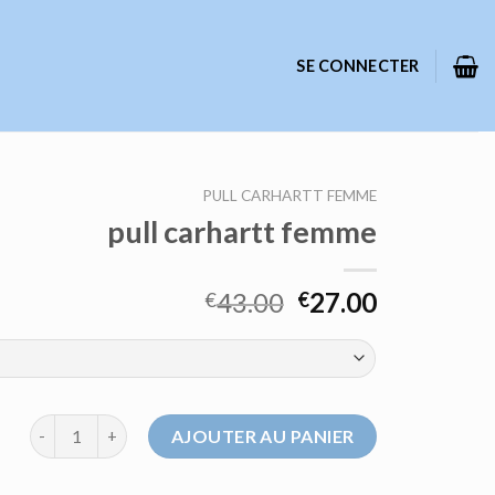
SE CONNECTER
PULL CARHARTT FEMME
pull carhartt femme
43.00
27.00
€
€
quantité de pull carhartt femme
AJOUTER AU PANIER