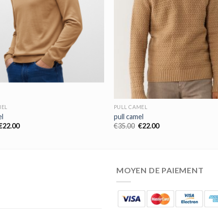
MEL
PULL CAMEL
el
pull camel
€
22.00
€
35.00
€
22.00
MOYEN DE PAIEMENT