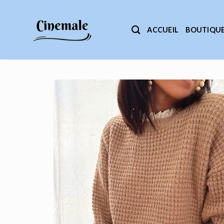
Passer
au
ACCUEIL
BOUTIQU
contenu