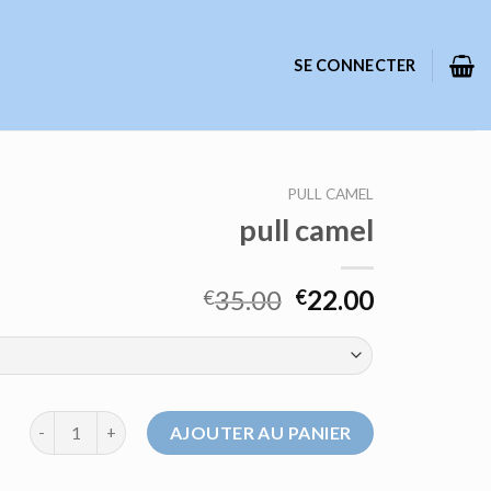
SE CONNECTER
PULL CAMEL
pull camel
35.00
22.00
€
€
quantité de pull camel
AJOUTER AU PANIER