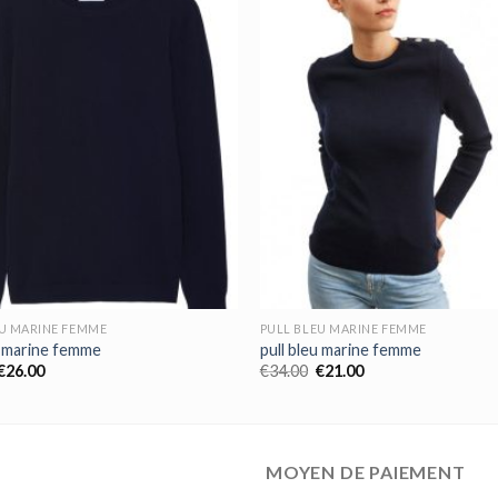
EU MARINE FEMME
PULL BLEU MARINE FEMME
u marine femme
pull bleu marine femme
€
26.00
€
34.00
€
21.00
MOYEN DE PAIEMENT