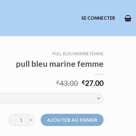
SE CONNECTER
PULL BLEU MARINE FEMME
pull bleu marine femme
43.00
27.00
€
€
quantité de pull bleu marine femme
AJOUTER AU PANIER