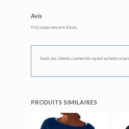
Avis
Il n’y a pas encore d’avis.
Seuls les clients connectés ayant acheté ce prod
PRODUITS SIMILAIRES