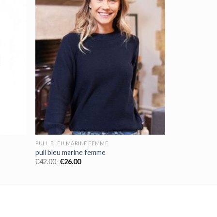
PULL BLEU MARINE FEMME
pull bleu marine femme
€
42.00
€
26.00