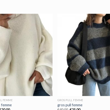
LL FEMME
GROS PULL FEMME
ll femme
gros pull femme
€
20.00
€
40.00
€
25.00