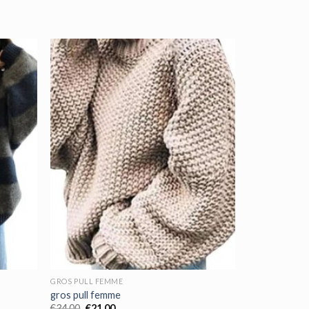
GROS PULL FEMME
gros pull femme
€
34.00
€
21.00