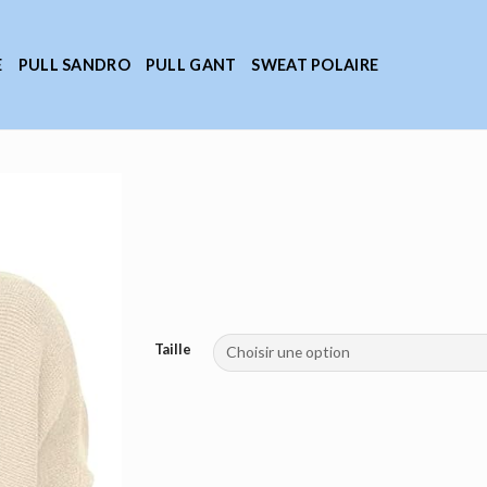
E
PULL SANDRO
PULL GANT
SWEAT POLAIRE
Taille