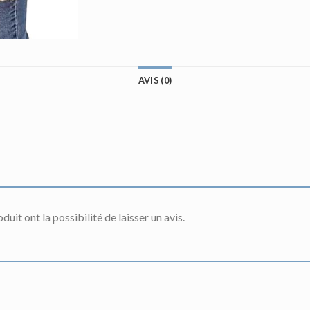
AVIS (0)
uit ont la possibilité de laisser un avis.