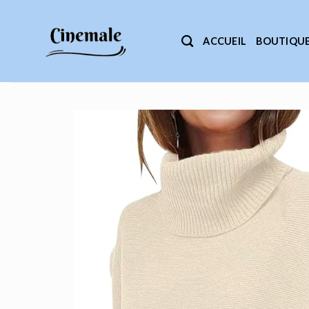
Passer
au
ACCUEIL
BOUTIQU
contenu