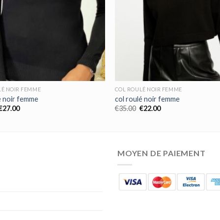
LÉ NOIR FEMME
COL ROULÉ NOIR FEMME
é noir femme
col roulé noir femme
€
27.00
€
35.00
€
22.00
MOYEN DE PAIEMENT