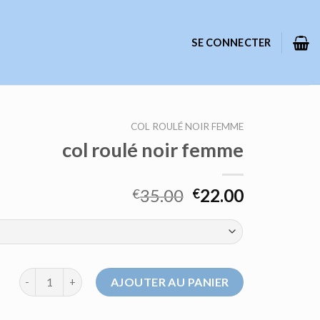
SE CONNECTER
COL ROULÉ NOIR FEMME
col roulé noir femme
35.00
22.00
€
€
quantité de col roulé noir femme
AJOUTER AU PANIER