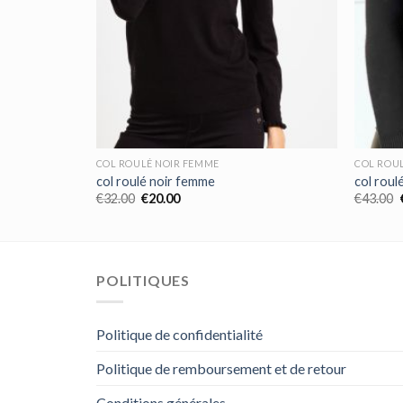
COL ROULÉ NOIR FEMME
COL ROU
col roulé noir femme
col roul
€
32.00
€
20.00
€
43.00
POLITIQUES
Politique de confidentialité
Politique de remboursement et de retour
Conditions générales