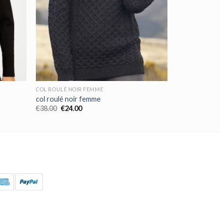
COL ROULÉ NOIR FEMME
col roulé noir femme
€
38.00
€
24.00