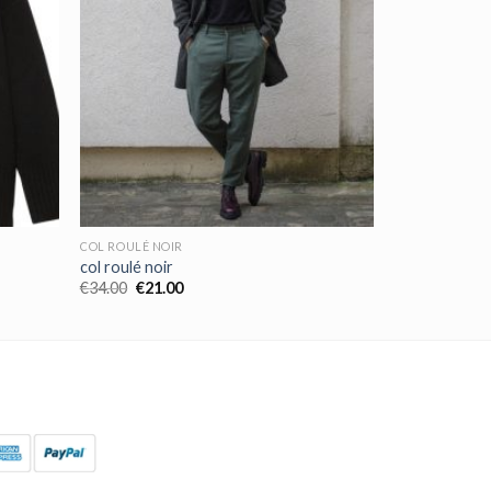
COL ROULÉ NOIR
col roulé noir
€
34.00
€
21.00