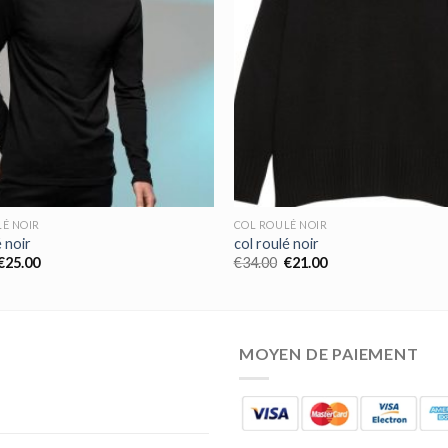
É NOIR
COL ROULÉ NOIR
é noir
col roulé noir
€
25.00
€
34.00
€
21.00
MOYEN DE PAIEMENT