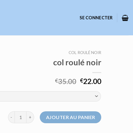
SE CONNECTER
COL ROULÉ NOIR
col roulé noir
35.00
22.00
€
€
quantité de col roulé noir
AJOUTER AU PANIER