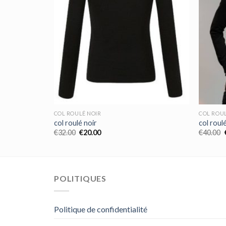
COL ROULÉ NOIR
COL ROUL
col roulé noir
col roul
€
32.00
€
20.00
€
40.00
POLITIQUES
Politique de confidentialité