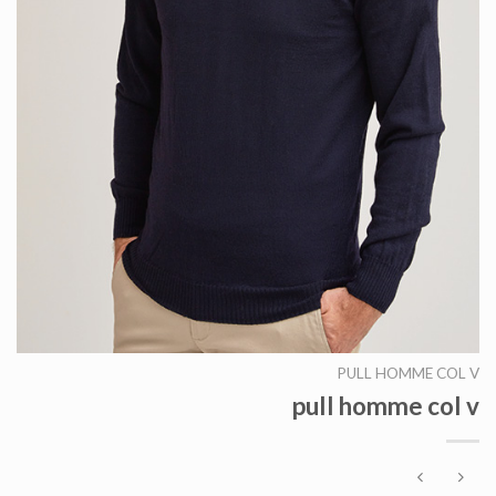
PULL HOMME COL V
pull homme col v