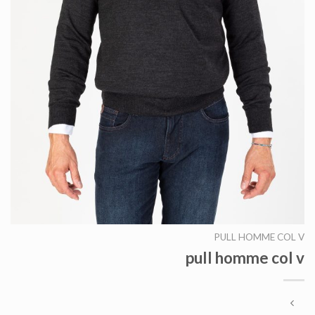
PULL HOMME COL V
pull homme col v