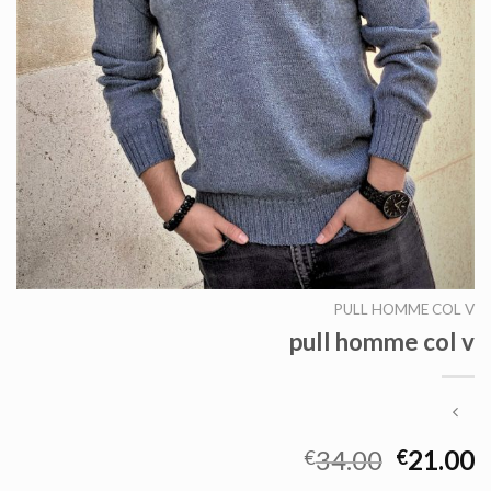
PULL HOMME COL V
pull homme col v
34.00
21.00
€
€