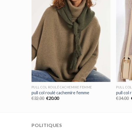
EMME
PULL COL ROULÉ CACHEMIRE FEMME
PULL CO
mme
pull col roulé cachemire femme
pull col
€
32.00
€
20.00
€
34.00
POLITIQUES