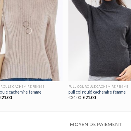
L ROULÉ CACHEMIRE FEMME
PULL COL ROULÉ CACHEMIRE FEMME
 roulé cachemire femme
pull col roulé cachemire femme
€
21.00
€
34.00
€
21.00
MOYEN DE PAIEMENT