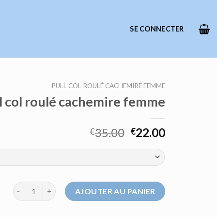
SE CONNECTER
PULL COL ROULÉ CACHEMIRE FEMME
l col roulé cachemire femme
35.00
22.00
€
€
quantité de pull col roulé cachemire femme
AJOUTER AU PANIER