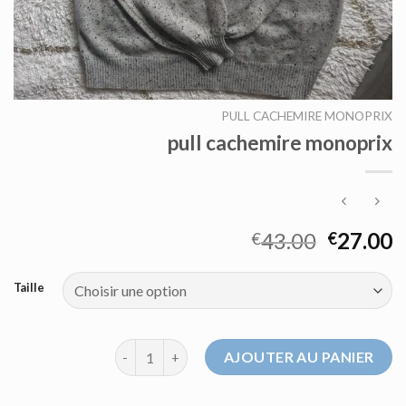
PULL CACHEMIRE MONOPRIX
pull cachemire monoprix
43.00
27.00
€
€
Taille
quantité de pull cachemire monoprix
AJOUTER AU PANIER