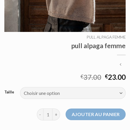
PULL ALPAGA FEMME
pull alpaga femme
37.00
23.00
€
€
Taille
quantité de pull alpaga femme
AJOUTER AU PANIER